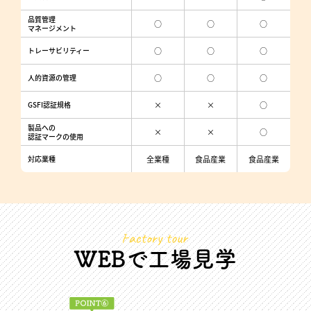
品質管理
○
○
○
マネージメント
トレーサビリティー
○
○
○
人的資源の管理
○
○
○
GSFI認証規格
×
×
○
製品への
×
×
○
認証マークの使用
対応業種
全業種
食品産業
食品産業
WEBで工場見学