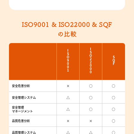
ISO9001 & ISO22000 & SQF
の比較
ISO22000
ISO9001
SQF
安全危害分析
×
○
○
安全管理システム
△
○
○
安全管理
△
○
○
マネージメント
品質危害分析
×
×
○
品質管理システム
△
△
○